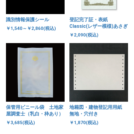
識別情報保護シール
登記完了証・表紙
Classic(レザー模様)あさぎ
￥1,540～￥2,860(税込)
￥2,090(税込)
保管用ビニール袋 土地家
地籍図・建物登記用用紙
屋調査士（乳白・枠あり）
無地・穴付き
￥3,685(税込)
￥1,870(税込)