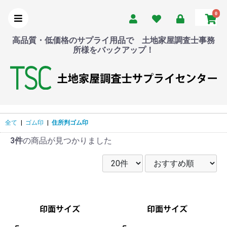
0
高品質・低価格のサプライ用品で 土地家屋調査士事務
所様をバックアップ！
全て
|
ゴム印
|
住所判ゴム印
3件
の商品が見つかりました