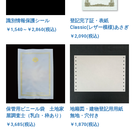
識別情報保護シール
登記完了証・表紙
Classic(レザー模様)あさぎ
￥1,540～￥2,860(税込)
￥2,090(税込)
保管用ビニール袋 土地家
地籍図・建物登記用用紙
屋調査士（乳白・枠あり）
無地・穴付き
￥3,685(税込)
￥1,870(税込)