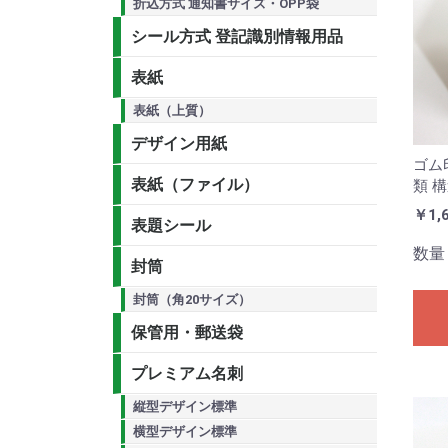
折込方式 通知書サイズ・OPP袋
シール方式 登記識別情報用品
表紙
表紙（上質）
デザイン用紙
ゴム
表紙（ファイル）
類 
￥1,
表題シール
数量
封筒
封筒（角20サイズ）
保管用・郵送袋
プレミアム名刺
縦型デザイン標準
横型デザイン標準