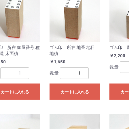
印 所在 家屋番号 種
ゴム印 所在 地番 地目
ゴム印 
構造 床面積
地積
￥2,200
650
￥1,650
数量
数量
カートに入れる
カートに入れる
カー