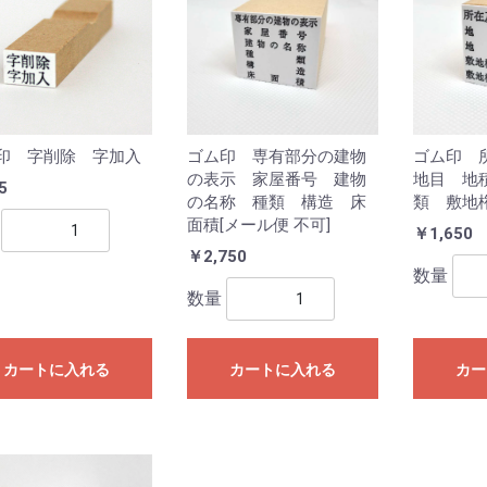
印 字削除 字加入
ゴム印 専有部分の建物
ゴム印 
の表示 家屋番号 建物
地目 地
5
の名称 種類 構造 床
類 敷地
面積[メール便 不可]
￥1,650
￥2,750
数量
数量
カートに入れる
カートに入れる
カー