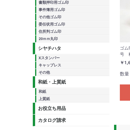
書類押印用ゴム印
事件簿用ゴム印
その他ゴム印
委任状用ゴム印
住所判ゴム印
20ｍｍ丸印
ゴム
シヤチハタ
号 
Xスタンパー
￥1,
キャップレス
その他
数量
和紙・上質紙
和紙
上質紙
お役立ち用品
カタログ請求