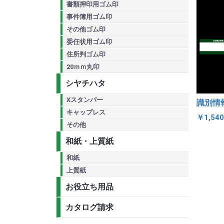
書類押印用ゴム印
事件簿用ゴム印
その他ゴム印
委任状用ゴム印
住所判ゴム印
20ｍｍ丸印
シヤチハタ
Xスタンパー
識別情
キャップレス
￥1,54
その他
和紙・上質紙
和紙
上質紙
お役立ち用品
カタログ請求