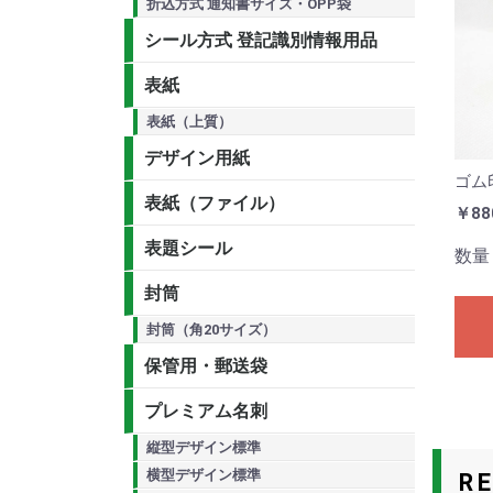
折込方式 通知書サイズ・OPP袋
シール方式 登記識別情報用品
表紙
表紙（上質）
デザイン用紙
ゴム
表紙（ファイル）
￥88
表題シール
数量
封筒
封筒（角20サイズ）
保管用・郵送袋
プレミアム名刺
縦型デザイン標準
横型デザイン標準
R