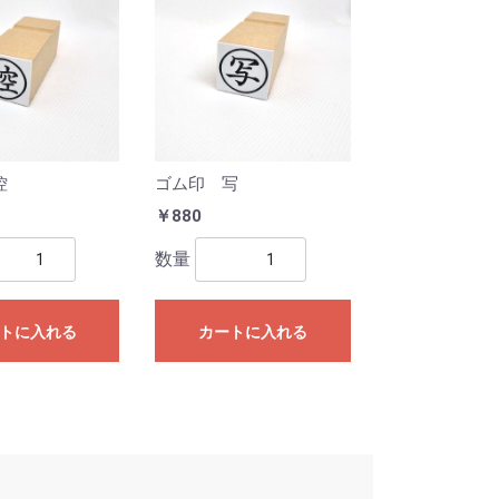
控
ゴム印 写
￥880
数量
トに入れる
カートに入れる