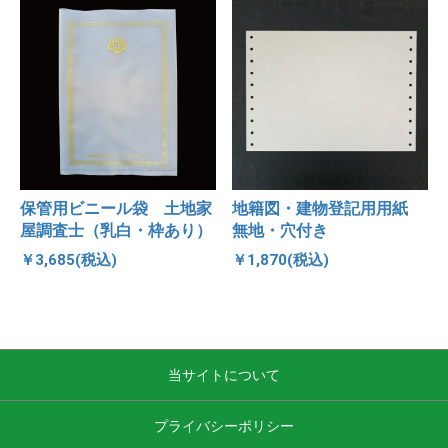
保管用ビニール袋 土地家
地籍図・建物登記用用紙
屋調査士（乳白・枠あり）
無地・穴付き
￥3,685(税込)
￥1,870(税込)
当サイトについて
プライバシーポリシー