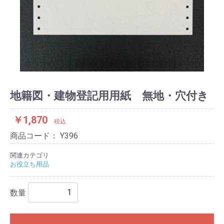
地籍図・建物登記用用紙 無地・穴付き
￥1,870
税込
商品コード：
Y396
関連カテゴリ
お役立ち用品
数量