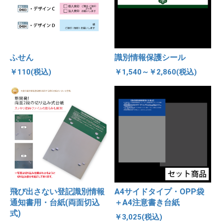
ふせん
識別情報保護シール
￥110(税込)
￥1,540～￥2,860(税込)
飛び出さない登記識別情報
A4サイドタイプ・OPP袋
通知書用・台紙(両面切込
＋A4注意書き台紙
式)
￥3,025(税込)