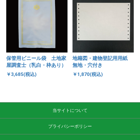
保管用ビニール袋 土地家
地籍図・建物登記用用紙
屋調査士（乳白・枠あり）
無地・穴付き
￥3,685(税込)
￥1,870(税込)
当サイトについて
プライバシーポリシー