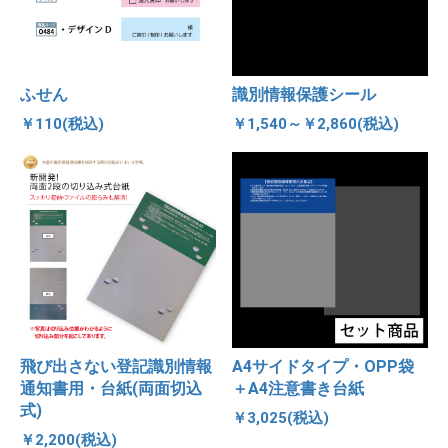
ふせん
識別情報保護シール
￥110(税込)
￥1,540～￥2,860(税込)
飛び出さない登記識別情報
A4サイドタイプ・OPP袋
通知書用・台紙(両面切込
＋A4注意書き台紙
式)
￥3,025(税込)
￥2,200(税込)