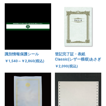
識別情報保護シール
登記完了証・表紙
Classic(レザー模様)あさぎ
￥1,540～￥2,860(税込)
￥2,090(税込)