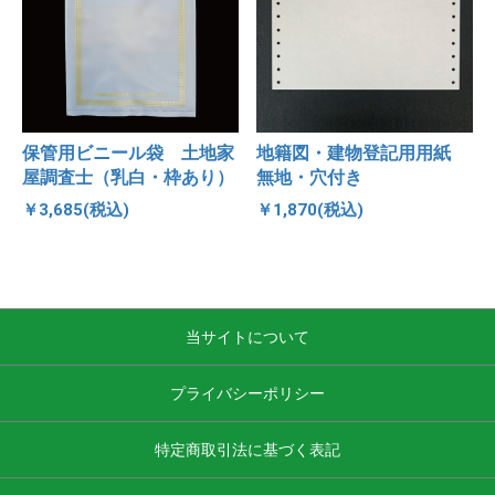
保管用ビニール袋 土地家
地籍図・建物登記用用紙
屋調査士（乳白・枠あり）
無地・穴付き
￥3,685(税込)
￥1,870(税込)
当サイトについて
プライバシーポリシー
特定商取引法に基づく表記