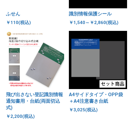
ふせん
識別情報保護シール
￥110(税込)
￥1,540～￥2,860(税込)
飛び出さない登記識別情報
A4サイドタイプ・OPP袋
通知書用・台紙(両面切込
＋A4注意書き台紙
式)
￥3,025(税込)
￥2,200(税込)